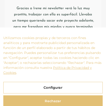
Gracias a Irene mi newsletter verá la luz muy
prontito, trabajar con ella es superfácil. Llevaba
un tiempo queriendo sacar este proyecto adelante,
pero me frenaban mis miedos y nunca terminaba
de ponerle fecha. Para mí ha sido de gran ayuda,
Utilizamos cookies propias y de terceros con fines
así que si como yo aún no te decides a dar el paso
analíticos y para mostrarte publicidad personalizada en
y tener tu newsletter te recomiendo que trabajes
función de un perfil elaborado a partir de tus hábitos de
con ella, pues verás que te hace todo el proceso
navegación. Puedes personalizar tus preferencias pulsando
en "Configurar", aceptar todas las cookies haciendo clic en
mucho más fácil.
"Aceptar", o rechazarlas seleccionando "Rechazar". Para más
información consulta nuestra
Política de Privacidad y
Cookies
.
AURORA SANTIAGO
ASISTENTE VIRTUAL
Configurar
Rechazar
Aviso Legal